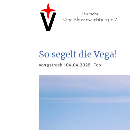
So segelt die Vega!
von
gstroeh
|
04.04.2025
|
Top