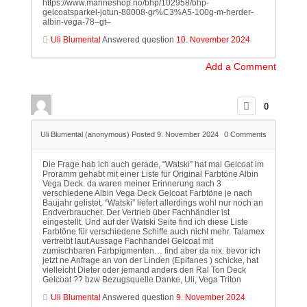
https://www.marineshop.no/bhp/102958/bhp-
gelcoatsparkel-jotun-80008-gr%C3%A5-100g-m-herder-
albin-vega-78–gt–
Uli Blumental
Answered question
10. November 2024
Add a Comment
0
Uli Blumental (anonymous)
Posted 9. November 2024
0
Comments
Die Frage hab ich auch gerade, “Watski” hat mal Gelcoat im
Proramm gehabt mit einer Liste für Original Farbtöne Albin
Vega Deck. da waren meiner Erinnerung nach 3
verschiedene Albin Vega Deck Gelcoat Farbtöne je nach
Baujahr gelistet. “Watski” liefert allerdings wohl nur noch an
Endverbraucher. Der Vertrieb über Fachhändler ist
eingestellt. Und auf der Watski Seite find ich diese Liste
Farbtöne für verschiedene Schiffe auch nicht mehr. Talamex
vertreibt laut Aussage Fachhandel Gelcoat mit
zumischbaren Farbpigmenten… find aber da nix. bevor ich
jetzt ne Anfrage an von der Linden (Epifanes ) schicke, hat
vielleicht Dieter oder jemand anders den Ral Ton Deck
Gelcoat ?? bzw Bezugsquelle Danke, Uli, Vega Triton
Uli Blumental
Answered question
9. November 2024