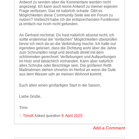
Antwort zu senden aber die Kommentare werden nicht
angezeigt. Ich kann auch keine Antwort zu meiner eigenen
Frage verfassen. Das ist natürlcih schade. Gibt es
Möglichkeiten diese Community-Seite wie ein Forum zu
nutzen? Vielleicht habe ich die entsprechenden Funktionen
ja einfach nur ncoh nicht gefunden.
An Gerhard nochmal: Du hast natürlcih absolut recht, ich
sollte ersteinmal die “einfachen” Möglichkeiten überprüfen
bevor ich mich da an die Verbindung mache. Ich hatte nur
irgendwo gelesen, dass die Dichtung wohl über die Jahre
zum Schrumpfen neigt und deshalb direkt mit dem
schlimmsten gerechnet. Verfärbungen und Aufquellungen
im Holz sind tatsächlich vorhanden. Kann aber natürlich
alles Schrube oder Beschläge sein. Die größeren Refit-
Maßnahmen stehen ohnehin im Herbst an wenn die Gute
aus dem Wasser udn an meinen Wohnort kommt.
Euch allen einen großartigen Start in die Saison,
Liebe Grüße,
Timo
TimoK
Asked question
9. April 2025
Add a Comment