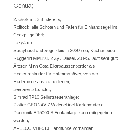
Genua;
Groß mit 2 Bindereffs;
Rollfock, alle Schoten und Fallen für Einhandsegel ins
Cockpit geführt;
LazyJack
Sprayhood und Segelkleid in 2020 neu, Kuchenbude
Ruggerini MM191, 2 Zyl. Diesel, 20 PS, läuft sehr gut;
Älteren Minn Cota Elktroaussenborder als
Heckstrahlruder für Hafenmanöver, von der
Ruderpinne aus zu bedienen;
Seafarer 5 Echolot;
Simrad TP10 Selbststeueranlage;
Plotter GEONAV 7 Widenet incl Kartenmaterial;
Dantronik RT5000 S Funkanlage kann mitgegeben
werden;
APELCO VHF510 Handfunke vorhanden;