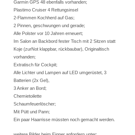
Garmin GPS 48 ebenfalls vorhanden;
Plastimo Cruiser 4 Rettungsinsel
2-Flammen Kochherd auf Gas;
2 Pinnen, geschwungen und gerade;
Alle Polster vor 10 Jahren erneuert;
Im Salon an Backbord fester Tisch mit 2 Sitzen statt
Koje (zurNot klappbar, rückbaubar), Originaltisch
vorhanden;
Extratisch für Cockpit;
Alle Lichter und Lampen auf LED umgerüstet, 3
Batterien (2x Gel),
3 Anker an Bord;
Chemietoilette
Schaumfeuerlöscher;
Mit Pütt und Pann;
Ein paar Haarrisse müssten noch gemacht werden.
weitere Bilder beim Eigner anfordern unter: